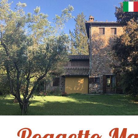
Poggetto Ma