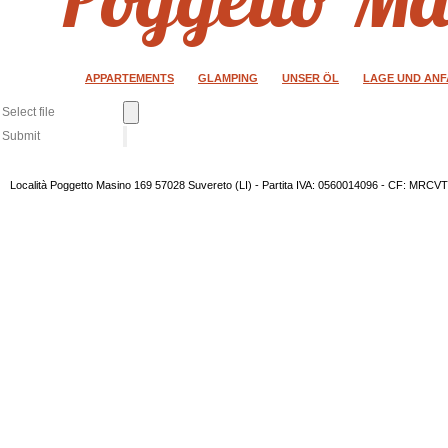
APPARTEMENTS
GLAMPING
UNSER ÖL
LAGE UND AN
Select file
Submit
Località Poggetto Masino 169 57028 Suvereto (LI) - Partita IVA: 0560014096 - CF: MR