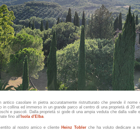
 antico casolare in pietra accuratamente ristrutturato che prende il nome 
to in collina ed immerso in un grande parco al centro di una proprietà di 20 e
oschi e pascoli. Dalla proprietà si gode di una ampia veduta che dalla valle e 
ate fino all'
Isola d'Elba
.
entito al nostro amico e cliente
Heinz Tobler
che ha voluto dedicare a no