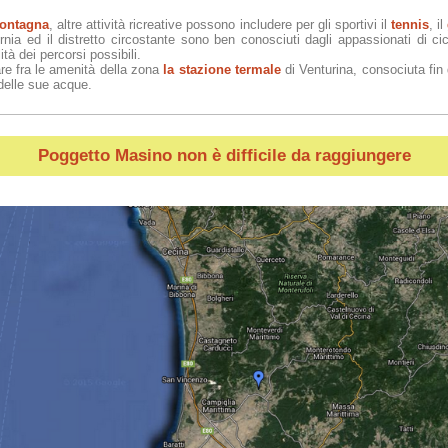
ontagna
, altre attività ricreative possono includere per gli sportivi il
tennis
, il
rnia ed il distretto circostante sono ben conosciuti dagli appassionati di cicl
ità dei percorsi possibili.
re fra le amenità della zona
la stazione termale
di Venturina, consociuta fin 
 delle sue acque.
Poggetto Masino
non è difficile da raggiungere