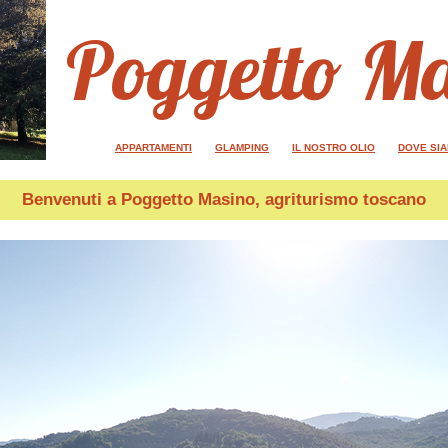
Poggetto M
APPARTAMENTI
GLAMPING
IL NOSTRO OLIO
DOVE SI
Benvenuti a
Poggetto Masino
, agriturismo toscano