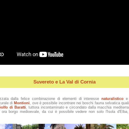
Suvereto e La Val di Cornia
izzata dalla felice combinazione di elementi di interesse
naturalistico
turale di
Montioni
, ove è possibile incontrare nei boschi fauna selvatica quali c
olfo di Baratti
, tuttora incontaminato e circondato dalla macchia mediterran
, ora borgo medioevale, da cui è possibile vedere non solo l'Isola d'Elba