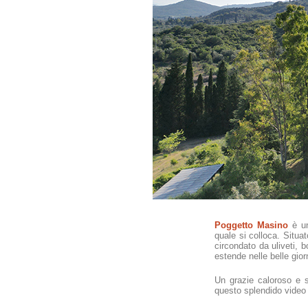
Poggetto Masino
è un
quale si colloca. Situa
circondato da uliveti, b
estende nelle belle giorn
Un grazie caloroso e s
questo splendido video