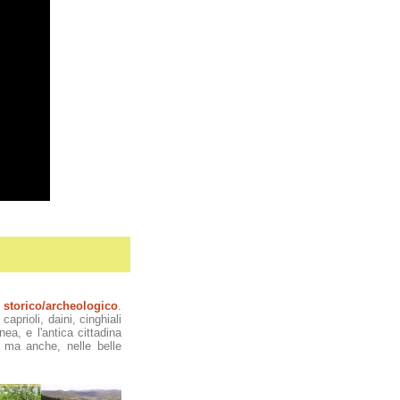
e
storico/archeologico
.
aprioli, daini, cinghiali
ea, e l'antica cittadina
, ma anche, nelle belle