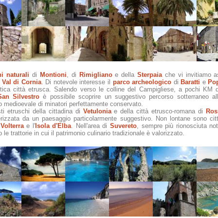
i naturali
di
Montioni
, di
Rimigliano
e della
Sterpaia
che vi invitiamo a
a
Val di Cornia
. Di notevole interesse il
parco archeologico
di
Baratti
e
Po
 antica città etrusca. Salendo verso le colline del Campigliese, a pochi KM
San Silvestro
è possibile scoprire un suggestivo percorso sotterraneo all'
io medioevale di minatori perfettamente conservato.
sti etruschi della cittadina di
Vetulonia
e della città etrusco-romana di
Ros
rizzata da un paesaggio particolarmente suggestivo. Non lontane sono città
,
Volterra
e l'
Isola d'Elba
. Nell'area di
Suvereto
, sempre più rionosciuta nota 
e trattorie in cui il patrimonio culinario tradizionale è valorizzato.