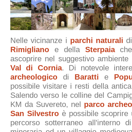
Nelle vicinanze i
parchi naturali
d
Rimigliano
e della
Sterpaia
che 
ascoprire nel suggestivo ambiente 
Val di Cornia
. Di notevole inter
archeologico
di
Baratti
e
Popu
possibile visitare i resti della antica
Salendo verso le colline del Campig
KM da Suvereto, nel
parco archeo
San Silvestro
è possibile scoprire
percorso sotterraneo all'interno d
mineraria ed un villaggio medioeva