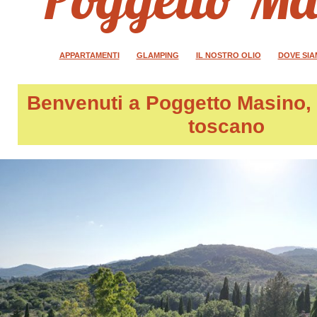
APPARTAMENTI
GLAMPING
IL NOSTRO OLIO
DOVE SI
Benvenuti a
Poggetto Masino
,
toscano