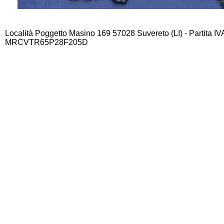
Località Poggetto Masino 169 57028 Suvereto (LI) - Partita I
MRCVTR65P28F205D