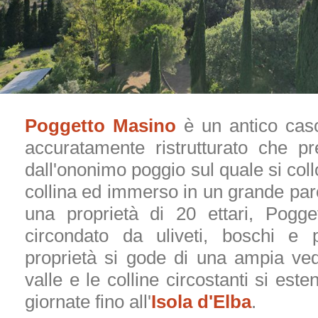
Poggetto Masino
è un antico caso
accuratamente ristrutturato che p
dall'ononimo poggio sul quale si coll
collina ed immerso in un grande parc
una proprietà di 20 ettari, Pogg
circondato da uliveti, boschi e p
proprietà si gode di una ampia ved
valle e le colline circostanti si este
giornate fino all'
Isola d'Elba
.