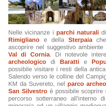
Nelle vicinanze i
parchi naturali
d
Rimigliano
e della
Sterpaia
che 
ascoprire nel suggestivo ambiente 
Val di Cornia
. Di notevole inter
archeologico
di
Baratti
e
Popu
possibile visitare i resti della antica
Salendo verso le colline del Campig
KM da Suvereto, nel
parco archeo
San Silvestro
è possibile scoprire
percorso sotterraneo all'interno d
mineraria ed un villaggio medioeva