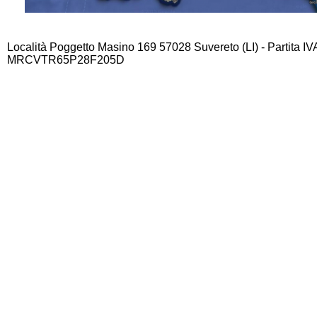
Località Poggetto Masino 169 57028 Suvereto (LI) - Partita I
MRCVTR65P28F205D