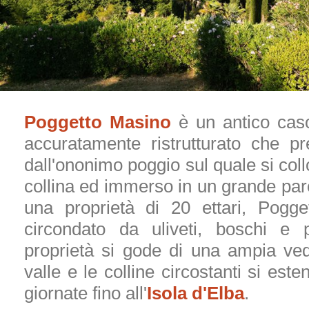
Poggetto Masino
è un antico caso
accuratamente ristrutturato che p
dall'ononimo poggio sul quale si coll
collina ed immerso in un grande parc
una proprietà di 20 ettari, Pogg
circondato da uliveti, boschi e p
proprietà si gode di una ampia ved
valle e le colline circostanti si este
giornate fino all'
Isola d'Elba
.