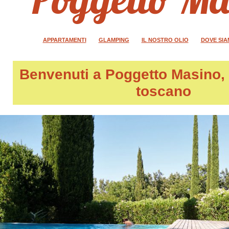
APPARTAMENTI
GLAMPING
IL NOSTRO OLIO
DOVE SI
Benvenuti a
Poggetto Masino
,
toscano