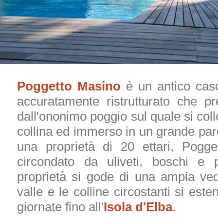
Poggetto Masino
è un antico caso
accuratamente ristrutturato che p
dall'ononimo poggio sul quale si coll
collina ed immerso in un grande parc
una proprietà di 20 ettari, Pogg
circondato da uliveti, boschi e p
proprietà si gode di una ampia ved
valle e le colline circostanti si este
giornate fino all'
Isola d'Elba
.