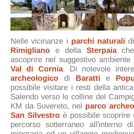
Nelle vicinanze i
parchi naturali
d
Rimigliano
e della
Sterpaia
che 
ascoprire nel suggestivo ambiente 
Val di Cornia
. Di notevole inter
archeologico
di
Baratti
e
Popu
possibile visitare i resti della antica
Salendo verso le colline del Campig
KM da Suvereto, nel
parco archeo
San Silvestro
è possibile scoprire
percorso sotterraneo all'interno d
mineraria ed un villaggio medioeva