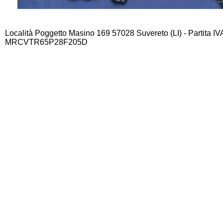
Località Poggetto Masino 169 57028 Suvereto (LI) - Partita I
MRCVTR65P28F205D