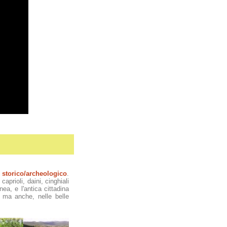
e
storico/archeologico
.
aprioli, daini, cinghiali
ea, e l'antica cittadina
, ma anche, nelle belle