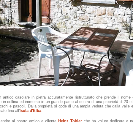
 antico casolare in pietra accuratamente ristrutturato che prende il nome 
to in collina ed immerso in un grande parco al centro di una proprietà di 20 e
oschi e pascoli. Dalla proprietà si gode di una ampia veduta che dalla valle e 
ate fino all'
Isola d'Elba
.
entito al nostro amico e cliente
Heinz Tobler
che ha voluto dedicare a no