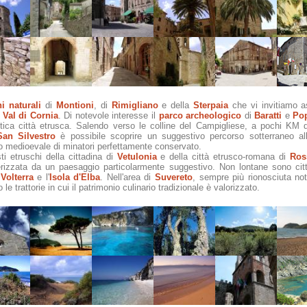
i naturali
di
Montioni
, di
Rimigliano
e della
Sterpaia
che vi invitiamo a
a
Val di Cornia
. Di notevole interesse il
parco archeologico
di
Baratti
e
Po
 antica città etrusca. Salendo verso le colline del Campigliese, a pochi KM
San Silvestro
è possibile scoprire un suggestivo percorso sotterraneo all'
io medioevale di minatori perfettamente conservato.
sti etruschi della cittadina di
Vetulonia
e della città etrusco-romana di
Ros
rizzata da un paesaggio particolarmente suggestivo. Non lontane sono città
,
Volterra
e l'
Isola d'Elba
. Nell'area di
Suvereto
, sempre più rionosciuta nota 
e trattorie in cui il patrimonio culinario tradizionale è valorizzato.