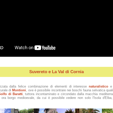
Suvereto e La Val di Cornia
izzata dalla felice combinazione di elementi di interesse
naturalistico
turale di
Montioni
, ove è possibile incontrare nei boschi fauna selvatica quali c
olfo di Baratti
, tuttora incontaminato e circondato dalla macchia mediterran
, ora borgo medioevale, da cui è possibile vedere non solo l'Isola d'Elba