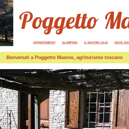
Poggetto M
APPARTAMENTI
GLAMPING
IL NOSTRO OLIO
DOVE SI
Benvenuti a
Poggetto Masino
, agriturismo toscano