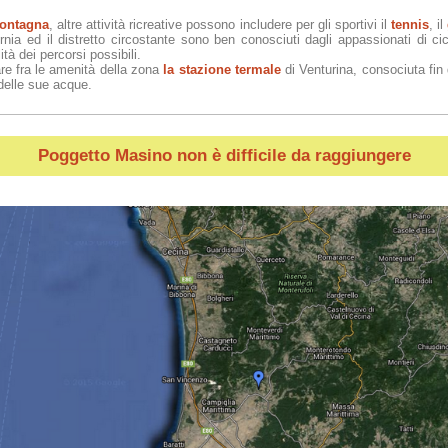
ontagna
, altre attività ricreative possono includere per gli sportivi il
tennis
, il
rnia ed il distretto circostante sono ben conosciuti dagli appassionati di cicl
ità dei percorsi possibili.
re fra le amenità della zona
la stazione termale
di Venturina, consociuta fin 
 delle sue acque.
Poggetto Masino
non è difficile da raggiungere