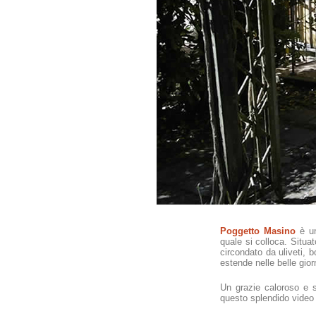
Poggetto Masino
è un
quale si colloca. Situa
circondato da uliveti, b
estende nelle belle giorn
Un grazie caloroso e s
questo splendido video