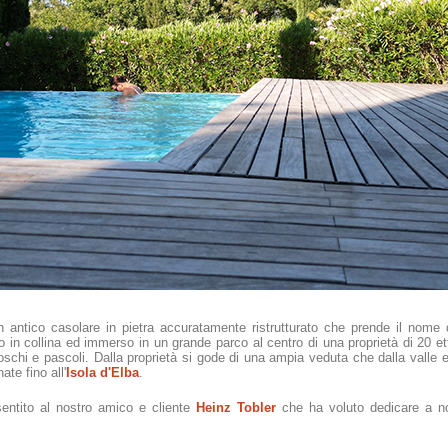
 antico casolare in pietra accuratamente ristrutturato che prende il nome 
to in collina ed immerso in un grande parco al centro di una proprietà di 20 e
oschi e pascoli. Dalla proprietà si gode di una ampia veduta che dalla valle e 
ate fino all'
Isola d'Elba
.
entito al nostro amico e cliente
Heinz Tobler
che ha voluto dedicare a no