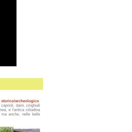
e
storico/archeologico
.
aprioli, daini, cinghiali
ea, e l'antica cittadina
, ma anche, nelle belle