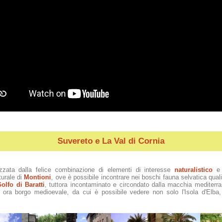
Suvereto e La Val di Cornia
izzata dalla felice combinazione di elementi di interesse
naturalistico
turale di
Montioni
, ove è possibile incontrare nei boschi fauna selvatica quali c
olfo di Baratti
, tuttora incontaminato e circondato dalla macchia mediterran
, ora borgo medioevale, da cui è possibile vedere non solo l'Isola d'Elba