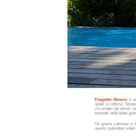
Poggetto Masino
è un
quale si colloca. Situa
circondato da uliveti, b
estende nelle belle giorn
Un grazie caloroso e s
questo splendido video