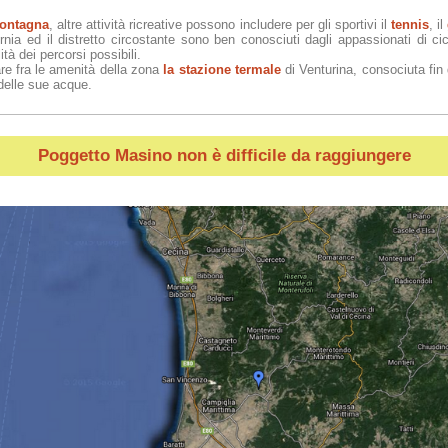
ontagna
, altre attività ricreative possono includere per gli sportivi il
tennis
, il
rnia ed il distretto circostante sono ben conosciuti dagli appassionati di cicl
ità dei percorsi possibili.
re fra le amenità della zona
la stazione termale
di Venturina, consociuta fin 
 delle sue acque.
Poggetto Masino
non è difficile da raggiungere