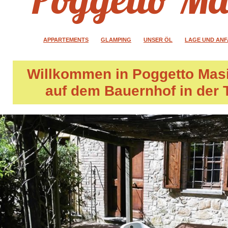
APPARTEMENTS
GLAMPING
UNSER ÖL
LAGE UND AN
Willkommen in
Poggetto Mas
auf dem Bauernhof in der