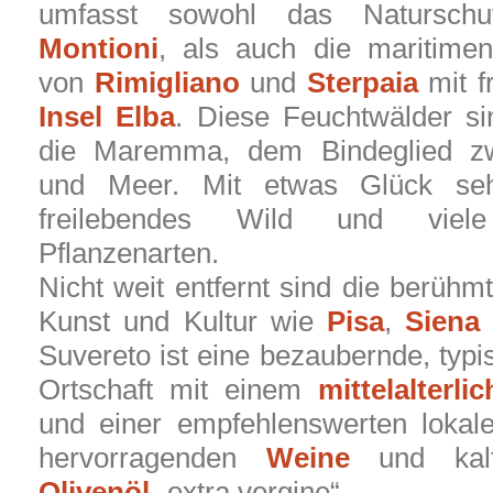
umfasst sowohl das Naturschu
Montioni
, als auch die maritime
von
Rimigliano
und
Sterpaia
mit fr
Insel Elba
. Diese Feuchtwälder si
die Maremma, dem Bindeglied z
und Meer. Mit etwas Glück se
freilebendes Wild und viele
Pflanzenarten.
Nicht weit entfernt sind die berühm
Kunst und Kultur wie
Pisa
,
Siena
Suvereto ist eine bezaubernde, typ
Ortschaft mit einem
mittelalterl
und einer empfehlenswerten loka
hervorragenden
Weine
und kalt
Olivenöl
„extra vergine“.