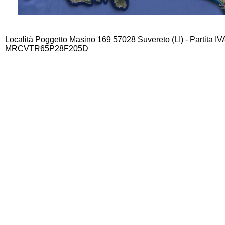
Località Poggetto Masino 169 57028 Suvereto (LI) - Partita I
MRCVTR65P28F205D