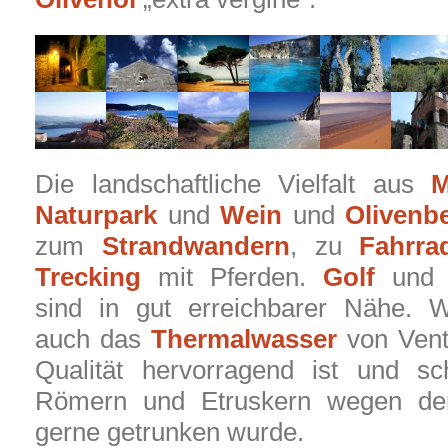
Die landschaftliche Vielfalt aus
M
Naturpark
und
Wein
und
Olivenb
zum
Strandwandern
, zu
Fahrra
Trecking
mit Pferden.
Golf
un
sind in gut erreichbarer Nähe. 
auch das
Thermalwasser
von Vent
Qualität hervorragend ist und s
Römern und Etruskern wegen der
gerne getrunken wurde.