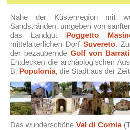
Nahe der Küstenregion mit wu
Sandstränden, umgeben von sanften 
das Landgut
Poggetto Masin
mittelalterlichen Dorf
Suvereto
. Z
der bezaubernde
Golf von Barrati
Entdecken die archäologischen Aus
B.
Populonia
, die Stadt aus der Zei
Das wunderschöne
Val di Cornia
(T