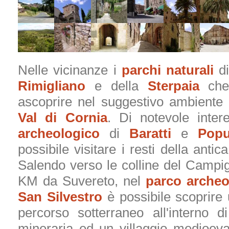
Nelle vicinanze i
parchi naturali
d
Rimigliano
e della
Sterpaia
che 
ascoprire nel suggestivo ambiente 
Val di Cornia
. Di notevole inter
archeologico
di
Baratti
e
Popu
possibile visitare i resti della antica
Salendo verso le colline del Campig
KM da Suvereto, nel
parco archeo
San Silvestro
è possibile scoprire
percorso sotterraneo all'interno d
mineraria ed un villaggio medioeva