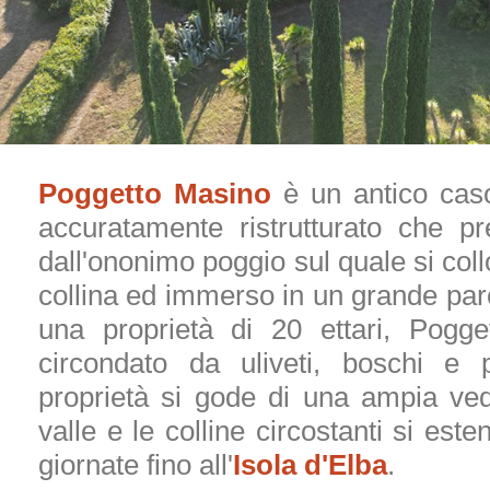
Poggetto Masino
è un antico caso
accuratamente ristrutturato che p
dall'ononimo poggio sul quale si coll
collina ed immerso in un grande parc
una proprietà di 20 ettari, Pogg
circondato da uliveti, boschi e p
proprietà si gode di una ampia ved
valle e le colline circostanti si este
giornate fino all'
Isola d'Elba
.