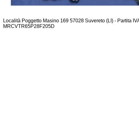
Località Poggetto Masino 169 57028 Suvereto (LI) - Partita I
MRCVTR65P28F205D